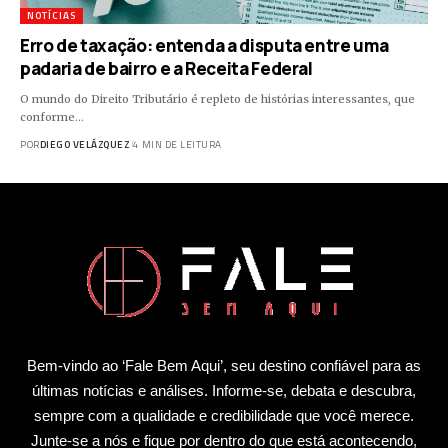
NOTÍCIAS
Erro de taxação: entenda a disputa entre uma
padaria de bairro e a Receita Federal
O mundo do Direito Tributário é repleto de histórias interessantes, que
conforme…
POR
DIEGO VELÁZQUEZ
4 MIN DE LEITURA
Bem-vindo ao ‘Fale Bem Aqui’, seu destino confiável para as
últimas notícias e análises. Informe-se, debata e descubra,
sempre com a qualidade e credibilidade que você merece.
Junte-se a nós e fique por dentro do que está acontecendo,