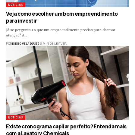
NOTÍCIAS
Veja como escolher um bom empreendimento
para investir
Já se perguntou o que um empreendimento precisa para chamar
atenção? A…
POR
DIEGO VELÁZQUEZ
3 MIN DE LEITURA
NOTÍCIAS
Existe cronograma capilar perfeito? Entenda mais
com a Lavatory Chemicals