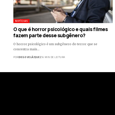
NOTÍCIAS
O que é horror psicológico e quais filmes
fazem parte desse subgênero?
O horror psicológico é um subgênero do terror que se
concentra mais…
POR
DIEGO VELÁZQUEZ
6 MIN DE LEITURA