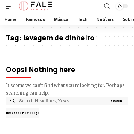
Home
Famosos
Música
Tech
Notícias
Sobr
Tag:
lavagem de dinheiro
Oops! Nothing here
It seems we can’t find what you’re looking for. Perhaps
searching can help.
Return to Homepage