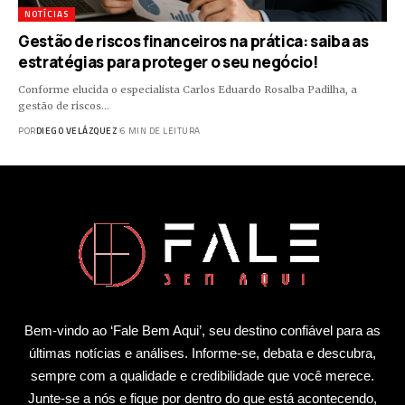
NOTÍCIAS
Gestão de riscos financeiros na prática: saiba as
estratégias para proteger o seu negócio!
Conforme elucida o especialista Carlos Eduardo Rosalba Padilha, a
gestão de riscos…
POR
DIEGO VELÁZQUEZ
6 MIN DE LEITURA
Bem-vindo ao ‘Fale Bem Aqui’, seu destino confiável para as
últimas notícias e análises. Informe-se, debata e descubra,
sempre com a qualidade e credibilidade que você merece.
Junte-se a nós e fique por dentro do que está acontecendo,