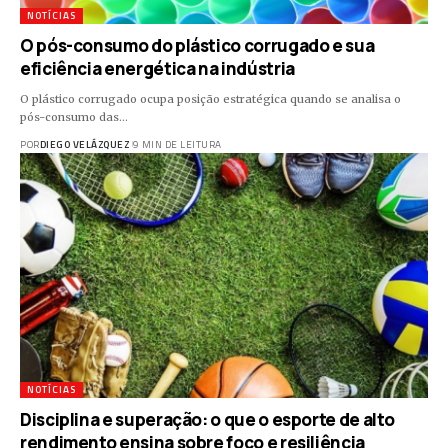
NOTÍCIAS
O pós-consumo do plástico corrugado e sua
eficiência energética na indústria
O plástico corrugado ocupa posição estratégica quando se analisa o
pós-consumo das…
POR
DIEGO VELÁZQUEZ
9 MIN DE LEITURA
NOTÍCIAS
Disciplina e superação: o que o esporte de alto
rendimento ensina sobre foco e resiliência