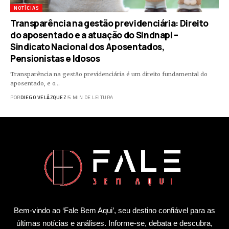
NOTÍCIAS
Transparência na gestão previdenciária: Direito
do aposentado e a atuação do Sindnapi –
Sindicato Nacional dos Aposentados,
Pensionistas e Idosos
Transparência na gestão previdenciária é um direito fundamental do
aposentado, e o…
POR
DIEGO VELÁZQUEZ
5 MIN DE LEITURA
Bem-vindo ao ‘Fale Bem Aqui’, seu destino confiável para as
últimas notícias e análises. Informe-se, debata e descubra,