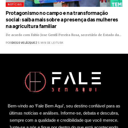
NOTÍCIAS
Protagonismo no campo e na transformação
social: saiba mais sobre a presença das mulheres
na agricultura familiar
De acordo com Fabio Jose Gentil Pereira Rosa, secretário de Estado da…
POR
DIEGO VELÁZQUEZ
5 MIN DE LEITURA
Bem-vindo ao ‘Fale Bem Aqui’, seu destino confiável para as
últimas notícias e análises. Informe-se, debata e descubra,
sempre com a qualidade e credibilidade que você merece.
Junte-se a nós e fique por dentro do que está acontecendo,