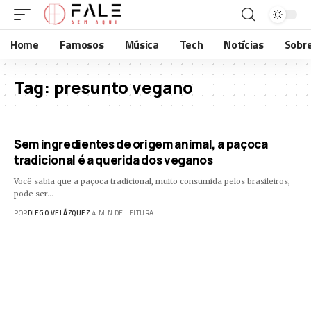
Home
Famosos
Música
Tech
Notícias
Sobr
Tag:
presunto vegano
Sem ingredientes de origem animal, a paçoca
tradicional é a querida dos veganos
Você sabia que a paçoca tradicional, muito consumida pelos brasileiros,
pode ser…
POR
DIEGO VELÁZQUEZ
4 MIN DE LEITURA