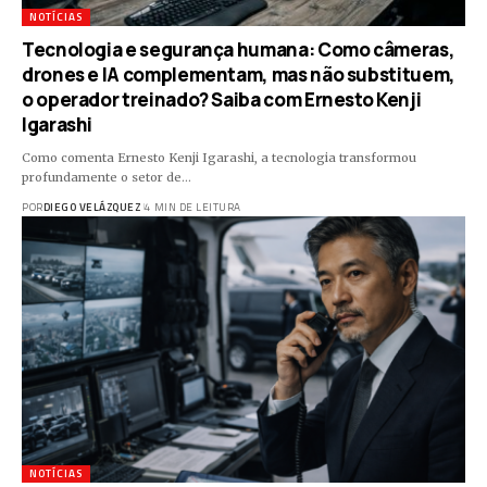
NOTÍCIAS
Tecnologia e segurança humana: Como câmeras,
drones e IA complementam, mas não substituem,
o operador treinado? Saiba com Ernesto Kenji
Igarashi
Como comenta Ernesto Kenji Igarashi, a tecnologia transformou
profundamente o setor de…
POR
DIEGO VELÁZQUEZ
4 MIN DE LEITURA
NOTÍCIAS