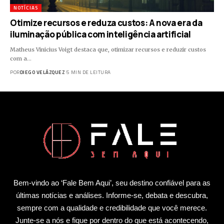
NOTÍCIAS
Otimize recursos e reduza custos: A nova era da
iluminação pública com inteligência artificial
Matheus Vinicius Voigt destaca que, otimizar recursos e reduzir custos
com a…
POR
DIEGO VELÁZQUEZ
5 MIN DE LEITURA
Bem-vindo ao ‘Fale Bem Aqui’, seu destino confiável para as
últimas notícias e análises. Informe-se, debata e descubra,
sempre com a qualidade e credibilidade que você merece.
Junte-se a nós e fique por dentro do que está acontecendo,