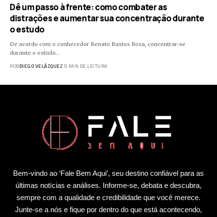
Dê um passo à frente: como combater as
distrações e aumentar sua concentração durante
o estudo
De acordo com o conhecedor Renato Bastos Rosa, concentrar-se
durante o estudo…
POR
DIEGO VELÁZQUEZ
5 MIN DE LEITURA
Bem-vindo ao ‘Fale Bem Aqui’, seu destino confiável para as
últimas notícias e análises. Informe-se, debata e descubra,
sempre com a qualidade e credibilidade que você merece.
Junte-se a nós e fique por dentro do que está acontecendo,