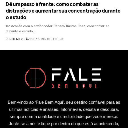
Dê um passo à frente: como combater as
distrações e aumentar sua concentração durante
o estudo
De acordo com o conhecedor Renato Bastos Rosa, concentrar-se
durante o estudo…
POR
DIEGO VELÁZQUEZ
5 MIN DE LEITURA
Bem-vindo ao ‘Fale Bem Aqui’, seu destino confiável para as
últimas notícias e análises. Informe-se, debata e descubra,
sempre com a qualidade e credibilidade que você merece.
Junte-se a nós e fique por dentro do que está acontecendo,