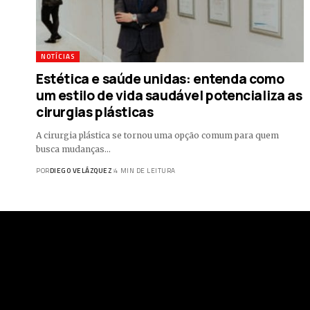
NOTÍCIAS
Estética e saúde unidas: entenda como
um estilo de vida saudável potencializa as
cirurgias plásticas
A cirurgia plástica se tornou uma opção comum para quem
busca mudanças…
POR
DIEGO VELÁZQUEZ
4 MIN DE LEITURA