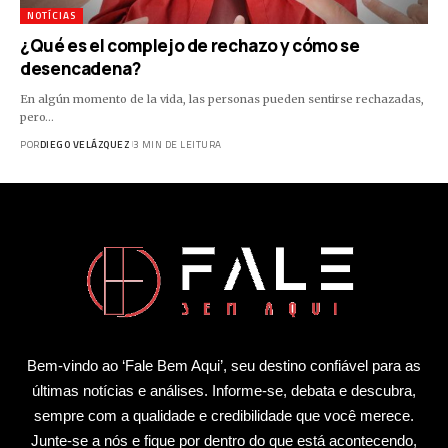
NOTÍCIAS
¿Qué es el complejo de rechazo y cómo se
desencadena?
En algún momento de la vida, las personas pueden sentirse rechazadas,
pero…
POR
DIEGO VELÁZQUEZ
3 MIN DE LEITURA
Bem-vindo ao ‘Fale Bem Aqui’, seu destino confiável para as
últimas notícias e análises. Informe-se, debata e descubra,
sempre com a qualidade e credibilidade que você merece.
Junte-se a nós e fique por dentro do que está acontecendo,