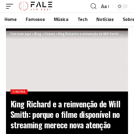
Aa
Home
Famosos
Música
Tech
Notícias
Sobr
Fale bem aqui
>
Blog
>
Cinema
>
King Richard e a reinvenção de Will Smith: porque o filme disponível no streaming merece nova atenção
CINEMA
King Richard e a reinvenção de Will
Smith: porque o filme disponível no
streaming merece nova atenção