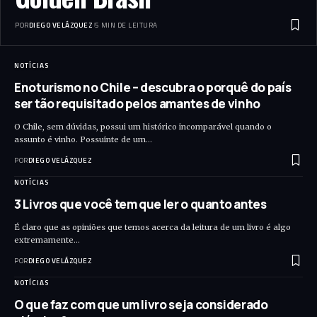
POR
DIEGO VELÁZQUEZ
5 MIN DE LEITURA
NOTÍCIAS
Enoturismo no Chile – descubra o porquê do país
ser tão requisitado pelos amantes de vinho
O Chile, sem dúvidas, possui um histórico incomparável quando o
assunto é vinho. Possuinte de um…
POR
DIEGO VELÁZQUEZ
NOTÍCIAS
3 Livros que você tem que ler o quanto antes
É claro que as opiniões que temos acerca da leitura de um livro é algo
extremamente…
POR
DIEGO VELÁZQUEZ
NOTÍCIAS
O que faz com que um livro seja considerado