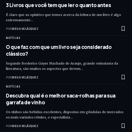
3 Livros que você tem que ler o quanto antes
É claro que as opiniões que temos acerca da leitura de um livro é algo
extremamente…
POR
DIEGO VELÁZQUEZ
NOTÍCIAS
O que faz com que um livro seja considerado
clássico?
Segundo Frederico Gayer Machado de Araujo, grande entusiasta da
literatura, são muitos os aspectos que devem…
POR
DIEGO VELÁZQUEZ
NOTÍCIAS
Descubra qual é o melhor saca-rolhas para sua
garrafa de vinho
Os vinhos são bebidas excelentes, dispostas em gôndolas de mercados
os mais variados rótulos, o especialista…
POR
DIEGO VELÁZQUEZ