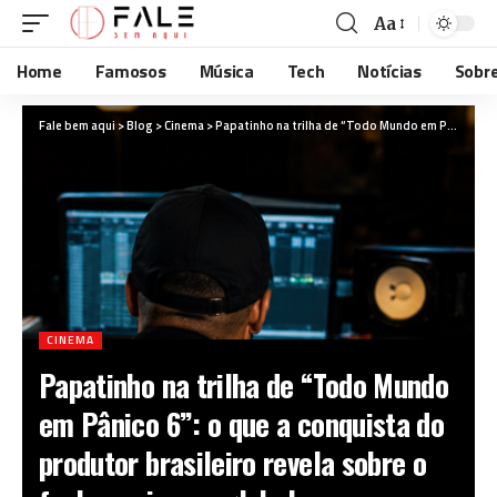
Aa
Home
Famosos
Música
Tech
Notícias
Sobr
Fale bem aqui
>
Blog
>
Cinema
>
Papatinho na trilha de “Todo Mundo em Pânico 6”: o que a conquista do produtor brasileiro revela sobre o funk no cinema global
CINEMA
Papatinho na trilha de “Todo Mundo
em Pânico 6”: o que a conquista do
produtor brasileiro revela sobre o