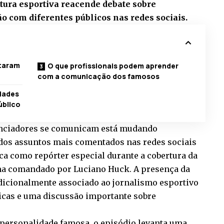
rtura esportiva reacende debate sobre
o com diferentes públicos nas redes sociais.
staram
O que profissionais podem aprender
com a comunicação dos famosos
dades
úblico
enciadores se comunicam está mudando
 dos assuntos mais comentados nas redes sociais
eca como repórter especial durante a cobertura da
a comandado por Luciano Huck. A presença da
dicionalmente associado ao jornalismo esportivo
ticas e uma discussão importante sobre
personalidade famosa, o episódio levanta uma