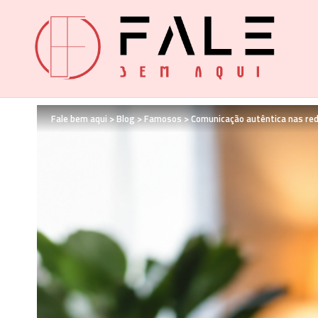
Fale bem aqui
>
Blog
>
Famosos
>
Comunicação autêntica nas rede