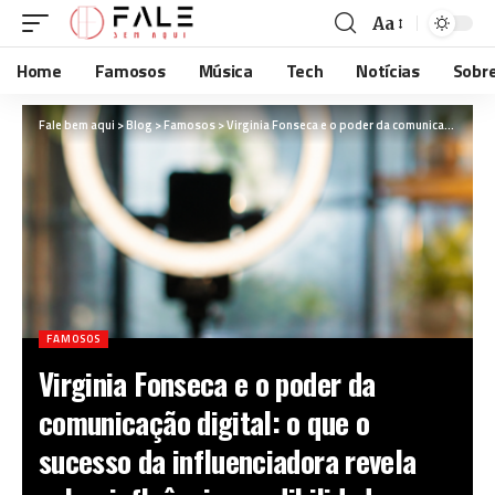
Aa
Home
Famosos
Música
Tech
Notícias
Sobr
Fale bem aqui
>
Blog
>
Famosos
>
Virginia Fonseca e o poder da comunicação digital: o que o sucesso da influenciadora revela sobre influência, credibilidade e conexão com o público
FAMOSOS
Virginia Fonseca e o poder da
comunicação digital: o que o
sucesso da influenciadora revela