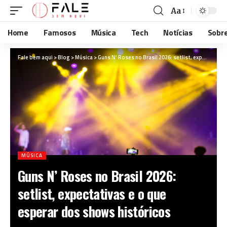
Aa
Home
Famosos
Música
Tech
Notícias
Sobr
Fale bem aqui
>
Blog
>
Música
>
Guns N’ Roses no Brasil 2026: setlist, expectativas e o que esperar dos shows históricos
MÚSICA
Guns N’ Roses no Brasil 2026:
setlist, expectativas e o que
esperar dos shows históricos