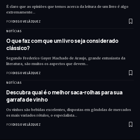
É claro que as opiniões que temos acerca da leitura de um livro é algo
extremamente…
POR
DIEGO VELÁZQUEZ
NOTÍCIAS
O que faz com que um livro seja considerado
clássico?
Segundo Frederico Gayer Machado de Araujo, grande entusiasta da
literatura, são muitos os aspectos que devem…
POR
DIEGO VELÁZQUEZ
NOTÍCIAS
Descubra qual é o melhor saca-rolhas para sua
garrafa de vinho
Os vinhos são bebidas excelentes, dispostas em gôndolas de mercados
os mais variados rótulos, o especialista…
POR
DIEGO VELÁZQUEZ