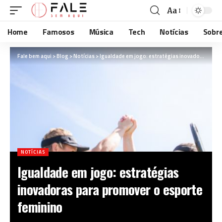
Aa
Home
Famosos
Música
Tech
Notícias
Sobr
Fale bem aqui
>
Blog
>
Notícias
>
Igualdade em jogo: estratégias inovadoras para promover o esporte feminino
NOTÍCIAS
Igualdade em jogo: estratégias
inovadoras para promover o esporte
feminino