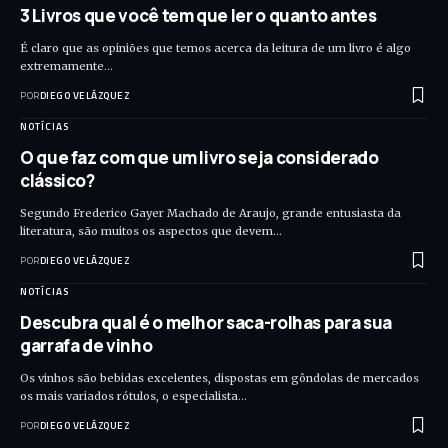
3 Livros que você tem que ler o quanto antes
É claro que as opiniões que temos acerca da leitura de um livro é algo
extremamente…
POR
DIEGO VELÁZQUEZ
NOTÍCIAS
O que faz com que um livro seja considerado
clássico?
Segundo Frederico Gayer Machado de Araujo, grande entusiasta da
literatura, são muitos os aspectos que devem…
POR
DIEGO VELÁZQUEZ
NOTÍCIAS
Descubra qual é o melhor saca-rolhas para sua
garrafa de vinho
Os vinhos são bebidas excelentes, dispostas em gôndolas de mercados
os mais variados rótulos, o especialista…
POR
DIEGO VELÁZQUEZ