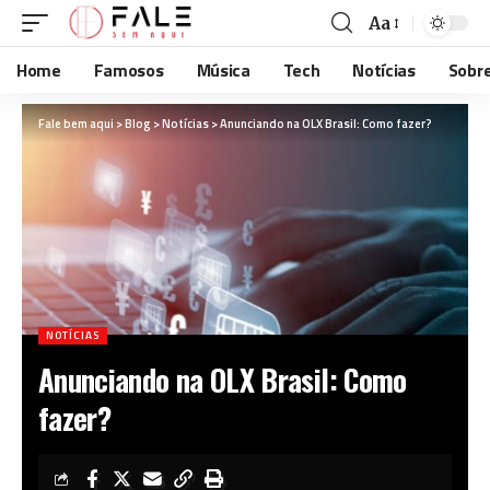
Aa
Home
Famosos
Música
Tech
Notícias
Sobr
Fale bem aqui
>
Blog
>
Notícias
>
Anunciando na OLX Brasil: Como fazer?
NOTÍCIAS
Anunciando na OLX Brasil: Como
fazer?