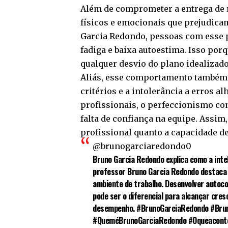
Além de comprometer a entrega de 
físicos e emocionais que prejudica
Garcia Redondo, pessoas com esse p
fadiga e baixa autoestima. Isso porq
qualquer desvio do plano idealizado
Aliás, esse comportamento também p
critérios e a intolerância a erros
profissionais, o perfeccionismo co
falta de confiança na equipe. Assim,
profissional quanto a capacidade de
@brunogarciaredondo0
Bruno Garcia Redondo explica como a intel
professor Bruno Garcia Redondo destaca a
ambiente de trabalho. Desenvolver autoc
pode ser o diferencial para alcançar cres
desempenho.
#BrunoGarciaRedondo
#Bru
#QueméBrunoGarciaRedondo
#Oqueacont