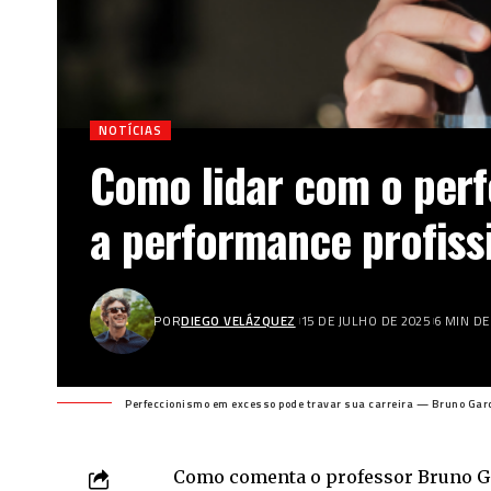
NOTÍCIAS
Como lidar com o per
a performance profiss
POR
DIEGO VELÁZQUEZ
15 DE JULHO DE 2025
6 MIN DE
Perfeccionismo em excesso pode travar sua carreira — Bruno Garc
Como comenta o professor
Bruno G