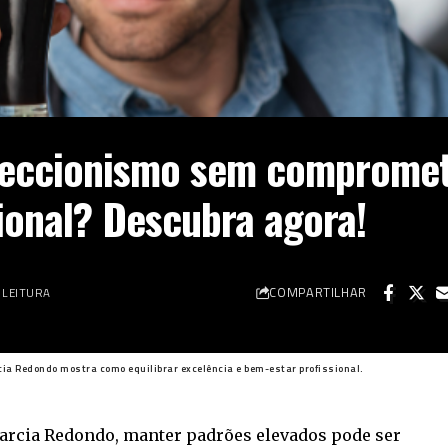
feccionismo sem comprome
ional? Descubra agora!
COMPARTILHAR
 LEITURA
ia Redondo mostra como equilibrar excelência e bem-estar profissional.
arcia Redondo
, manter padrões elevados pode ser