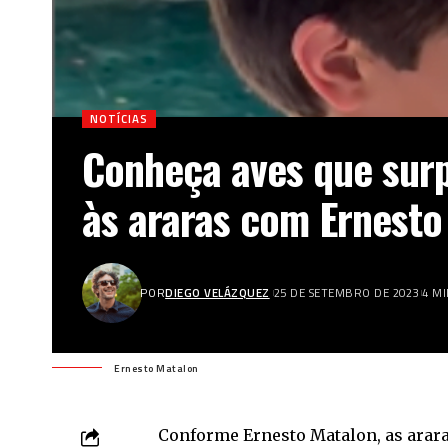
NOTÍCIAS
Conheça aves que su
às araras com Ernesto
POR
DIEGO VELÁZQUEZ
25 DE SETEMBRO DE 2023
4 M
Ernesto Matalon
Conforme
Ernesto Matalon
, as ara