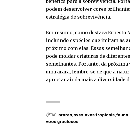
benéfica para a sobrevivência. Port
podem desenvolver cores brilhantes
estratégia de sobrevivência.
Em resumo, como destaca Ernesto Ma
incluindo espécies que imitam as a
próximo com elas. Essas semelhanç
pode moldar criaturas de diferente
semelhantes. Portanto, da próxima 
uma arara, lembre-se de que a natur
apreciar ainda mais a diversidade 
TAG:
araras
aves
aves tropicais
fauna
voos graciosos