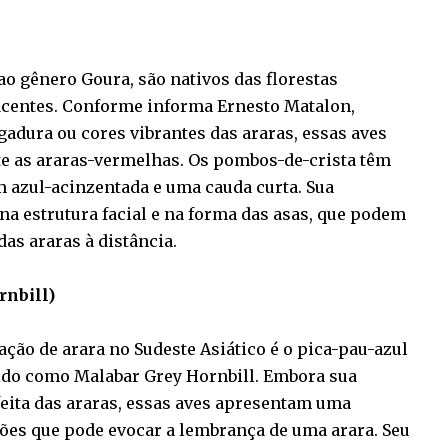
o gênero Goura, são nativos das florestas
jacentes. Conforme informa Ernesto Matalon,
dura ou cores vibrantes das araras, essas aves
e as araras-vermelhas. Os pombos-de-crista têm
m azul-acinzentada e uma cauda curta. Sua
a estrutura facial e na forma das asas, que podem
as araras à distância.
rnbill)
ão de arara no Sudeste Asiático é o pica-pau-azul
ido como Malabar Grey Hornbill. Embora sua
feita das araras, essas aves apresentam uma
ões que pode evocar a lembrança de uma arara. Seu