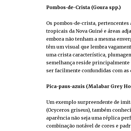
Pombos-de-Crista (Goura spp.)
Os pombos-de-crista, pertencentes a
tropicais da Nova Guiné e áreas ad
embora não tenham a mesma enverga
têm um visual que lembra vagament
uma crista característica, plumage
semelhança reside principalmente n
ser facilmente confundidas com as d
Pica-paus-azuis (Malabar Grey Ho
Um exemplo surpreendente de imitaç
(Ocyceros griseus), também conhec
aparência não seja uma réplica per
combinação notável de cores e padr