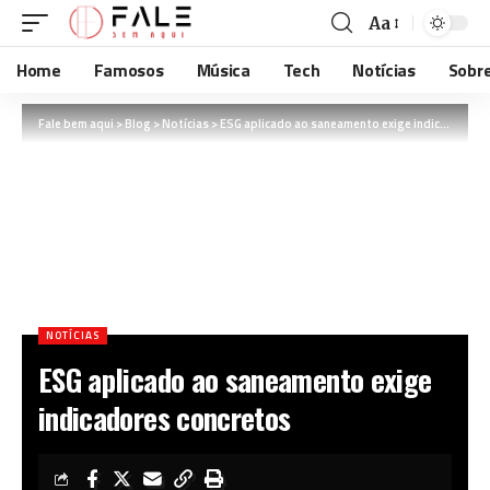
Aa
Home
Famosos
Música
Tech
Notícias
Sobr
Fale bem aqui
>
Blog
>
Notícias
>
ESG aplicado ao saneamento exige indicadores concretos
NOTÍCIAS
ESG aplicado ao saneamento exige
indicadores concretos