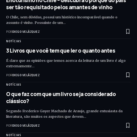
Enoturismo no Chile – descubra o porquê do país
ser tão requisitado pelos amantes de vinho
O Chile, sem dúvidas, possui um histórico incomparável quando o
assunto é vinho. Possuinte de um…
POR
DIEGO VELÁZQUEZ
NOTÍCIAS
3 Livros que você tem que ler o quanto antes
É claro que as opiniões que temos acerca da leitura de um livro é algo
extremamente…
POR
DIEGO VELÁZQUEZ
NOTÍCIAS
O que faz com que um livro seja considerado
clássico?
Segundo Frederico Gayer Machado de Araujo, grande entusiasta da
literatura, são muitos os aspectos que devem…
POR
DIEGO VELÁZQUEZ
NOTÍCIAS