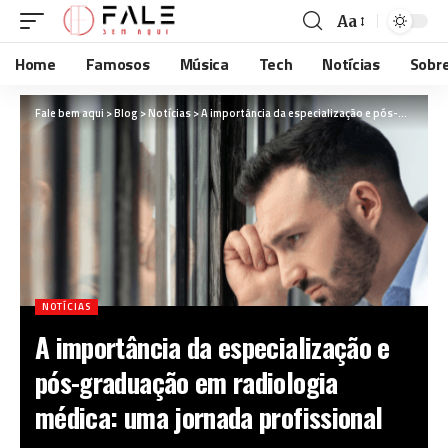
Aa
Home
Famosos
Música
Tech
Notícias
Sobr
Fale bem aqui
>
Blog
>
Notícias
>
A importância da especialização e pós-graduação em radiologia médica: uma jornada profissional
NOTÍCIAS
A importância da especialização e
pós-graduação em radiologia
médica: uma jornada profissional