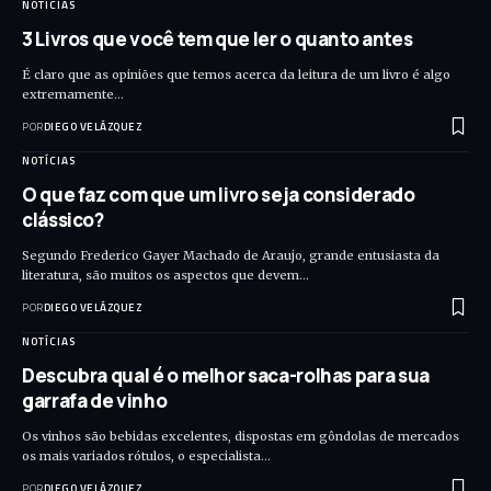
NOTÍCIAS
3 Livros que você tem que ler o quanto antes
É claro que as opiniões que temos acerca da leitura de um livro é algo
extremamente…
POR
DIEGO VELÁZQUEZ
NOTÍCIAS
O que faz com que um livro seja considerado
clássico?
Segundo Frederico Gayer Machado de Araujo, grande entusiasta da
literatura, são muitos os aspectos que devem…
POR
DIEGO VELÁZQUEZ
NOTÍCIAS
Descubra qual é o melhor saca-rolhas para sua
garrafa de vinho
Os vinhos são bebidas excelentes, dispostas em gôndolas de mercados
os mais variados rótulos, o especialista…
POR
DIEGO VELÁZQUEZ