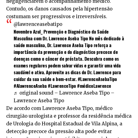
negligenciarem o acompanhamento médico.
Contudo, os danos causados pela hipertensão
costumam ser progressivos e irreversíveis.
@lawrenceasebatipo
Novembro Azul_ Prevenção e Diagnóstico da Saúde
Masculina com Dr. Lawrence Aseba Tipo No mês dedicado à
saúde masculina, Dr. Lawrence Aseba Tipo reforça a
importância da prevenção e do diagnóstico precoce de
doenças como o câncer de próstata. Descubra como os
exames regulares podem salvar vidas e garantir uma vida
saudável e ativa. Aproveite as dicas do Dr. Lawrence para
cuidar da sua saúde e bem-estar.
#LawrenceAsebaTipo
#AlawrenceAseba
#LawrenceTipo
#médicoLawrence
♬ original sound – Lawrence Aseba Tipo –
Lawrence Aseba Tipo
De acordo com Lawrence Aseba Tipo, médico
cirurgião urologista e professor da residência médica
de Urologia do Hospital Estadual de Vila Alpina, a
detecção precoce da pressão alta pode evitar