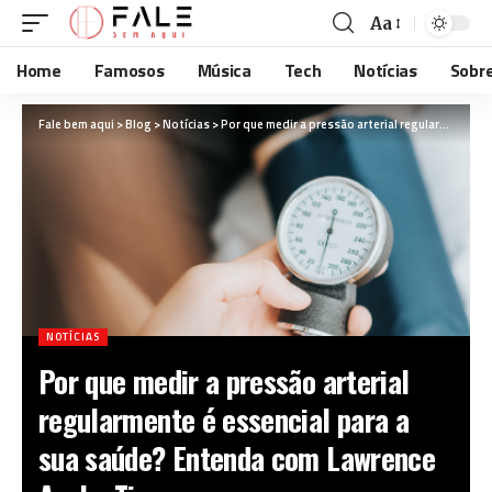
Aa
Home
Famosos
Música
Tech
Notícias
Sobr
Fale bem aqui
>
Blog
>
Notícias
>
Por que medir a pressão arterial regularmente é essencial para a sua saúde? Entenda com Lawrence Aseba Tipo
NOTÍCIAS
Por que medir a pressão arterial
regularmente é essencial para a
sua saúde? Entenda com Lawrence