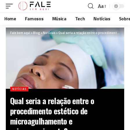
Aa
Home
Famosos
Música
Tech
Notícias
Sobr
Fale bem aqui
>
Blog
>
Notícias
>
Qual seria a relação entre o procedimento estético de microagulhamento e rejuvenescimento?
NOTÍCIAS
Qual seria a relação entre o
procedimento estético de
microagulhamento e