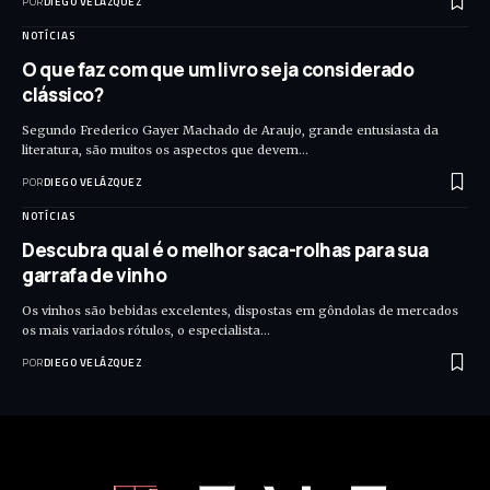
POR
DIEGO VELÁZQUEZ
NOTÍCIAS
O que faz com que um livro seja considerado
clássico?
Segundo Frederico Gayer Machado de Araujo, grande entusiasta da
literatura, são muitos os aspectos que devem…
POR
DIEGO VELÁZQUEZ
NOTÍCIAS
Descubra qual é o melhor saca-rolhas para sua
garrafa de vinho
Os vinhos são bebidas excelentes, dispostas em gôndolas de mercados
os mais variados rótulos, o especialista…
POR
DIEGO VELÁZQUEZ