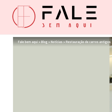
Fale bem aqui
>
Blog
>
Notícias
>
Restauração de carros antigos