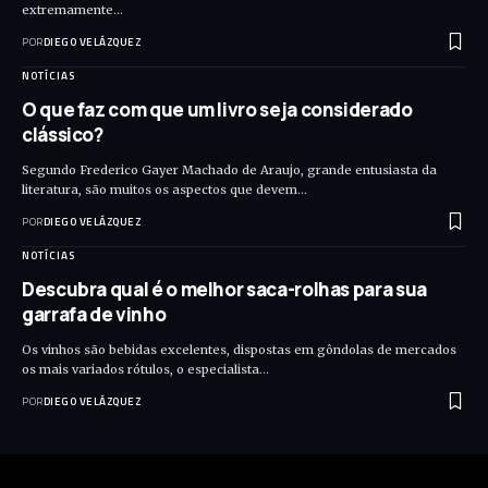
extremamente…
POR
DIEGO VELÁZQUEZ
NOTÍCIAS
O que faz com que um livro seja considerado
clássico?
Segundo Frederico Gayer Machado de Araujo, grande entusiasta da
literatura, são muitos os aspectos que devem…
POR
DIEGO VELÁZQUEZ
NOTÍCIAS
Descubra qual é o melhor saca-rolhas para sua
garrafa de vinho
Os vinhos são bebidas excelentes, dispostas em gôndolas de mercados
os mais variados rótulos, o especialista…
POR
DIEGO VELÁZQUEZ