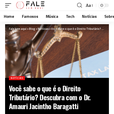
Aa
Home
Famosos
Música
Tech
Notícias
Sobr
Fale bem aqui
>
Blog
>
Notícias
>
Você sabe o que é o Direito Tributário? Descubra com o Dr. Amauri Jacintho Baragatti
NOTÍCIAS
Você sabe o que é o Direito
Tributário? Descubra com o Dr.
Amauri Jacintho Baragatti