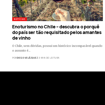
NOTÍCIAS
Enoturismo no Chile – descubra o porquê
do país ser tão requisitado pelos amantes
de vinho
O Chile, sem dúvidas, possui um histórico incomparável quando
o assunto é…
POR
DIEGO VELÁZQUEZ
3 MIN DE LEITURA