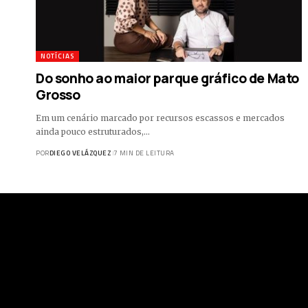
NOTÍCIAS
Do sonho ao maior parque gráfico de Mato
Grosso
Em um cenário marcado por recursos escassos e mercados
ainda pouco estruturados,…
POR
DIEGO VELÁZQUEZ
7 MIN DE LEITURA