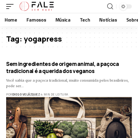
Home
Famosos
Música
Tech
Notícias
Sobr
Tag:
yogapress
Sem ingredientes de origem animal, a paçoca
tradicional é a querida dos veganos
Você sabia que a paçoca tradicional, muito consumida pelos brasileiros,
pode ser…
POR
DIEGO VELÁZQUEZ
4 MIN DE LEITURA