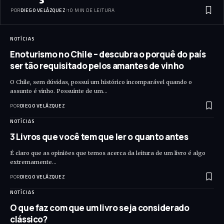
POR
DIEGO VELÁZQUEZ
10 MIN DE LEITURA
NOTÍCIAS
Enoturismo no Chile – descubra o porquê do país
ser tão requisitado pelos amantes de vinho
O Chile, sem dúvidas, possui um histórico incomparável quando o
assunto é vinho. Possuinte de um…
POR
DIEGO VELÁZQUEZ
NOTÍCIAS
3 Livros que você tem que ler o quanto antes
É claro que as opiniões que temos acerca da leitura de um livro é algo
extremamente…
POR
DIEGO VELÁZQUEZ
NOTÍCIAS
O que faz com que um livro seja considerado
clássico?