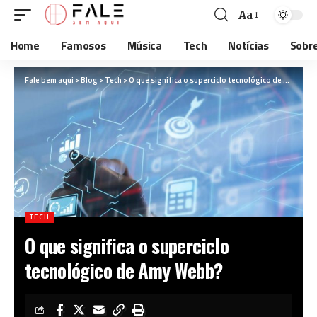
Aa
Home
Famosos
Música
Tech
Notícias
Sobr
Fale bem aqui
>
Blog
>
Tech
>
O que significa o superciclo tecnológico de Amy Webb?
TECH
O que significa o superciclo
tecnológico de Amy Webb?