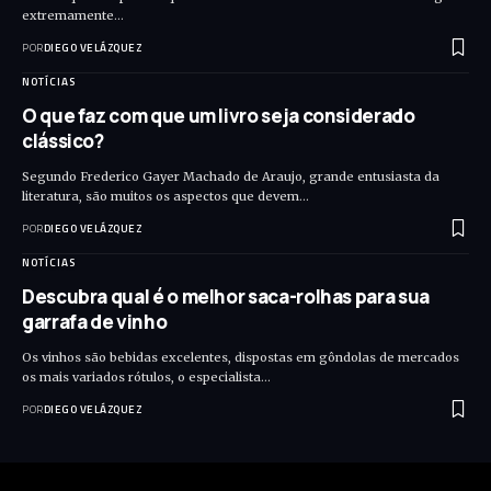
extremamente…
POR
DIEGO VELÁZQUEZ
NOTÍCIAS
O que faz com que um livro seja considerado
clássico?
Segundo Frederico Gayer Machado de Araujo, grande entusiasta da
literatura, são muitos os aspectos que devem…
POR
DIEGO VELÁZQUEZ
NOTÍCIAS
Descubra qual é o melhor saca-rolhas para sua
garrafa de vinho
Os vinhos são bebidas excelentes, dispostas em gôndolas de mercados
os mais variados rótulos, o especialista…
POR
DIEGO VELÁZQUEZ