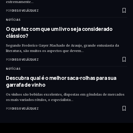
extremamente…
POR
DIEGO VELÁZQUEZ
NOTÍCIAS
O que faz com que um livro seja considerado
clássico?
Segundo Frederico Gayer Machado de Araujo, grande entusiasta da
literatura, são muitos os aspectos que devem…
POR
DIEGO VELÁZQUEZ
NOTÍCIAS
Descubra qual é o melhor saca-rolhas para sua
garrafa de vinho
Os vinhos são bebidas excelentes, dispostas em gôndolas de mercados
os mais variados rótulos, o especialista…
POR
DIEGO VELÁZQUEZ