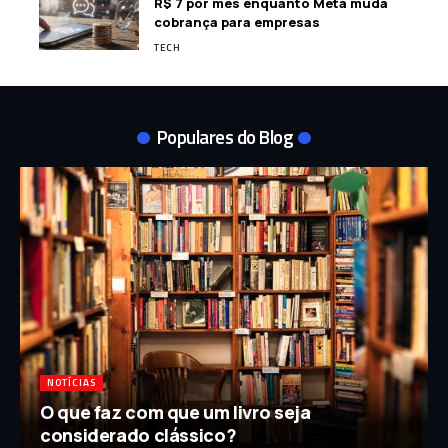
R$ 7 por mês enquanto Meta muda
cobrança para empresas
TECH
Populares do Blog
NOTÍCIAS
O que faz com que um livro seja
considerado clássico?