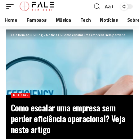
Aa
Home
Famosos
Música
Tech
Notícias
Sobr
Fale bem aqui
>
Blog
>
Notícias
>
Como escalar uma empresa sem perder eficiência operacional? Veja neste artigo
NOTÍCIAS
Como escalar uma empresa sem
perder eficiência operacional? Veja
neste artigo