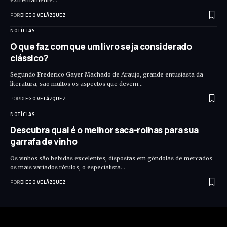
extremamente…
POR
DIEGO VELÁZQUEZ
NOTÍCIAS
O que faz com que um livro seja considerado
clássico?
Segundo Frederico Gayer Machado de Araujo, grande entusiasta da
literatura, são muitos os aspectos que devem…
POR
DIEGO VELÁZQUEZ
NOTÍCIAS
Descubra qual é o melhor saca-rolhas para sua
garrafa de vinho
Os vinhos são bebidas excelentes, dispostas em gôndolas de mercados
os mais variados rótulos, o especialista…
POR
DIEGO VELÁZQUEZ