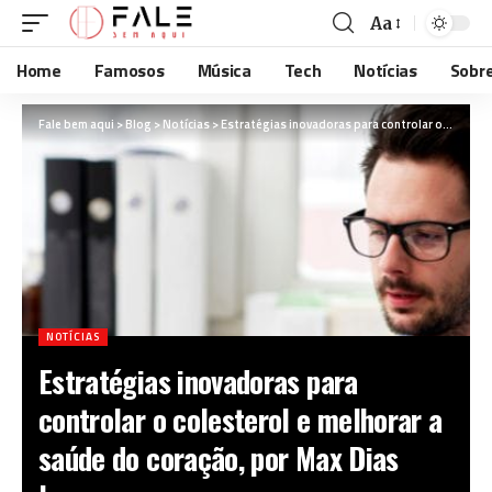
Aa
Home
Famosos
Música
Tech
Notícias
Sobr
Fale bem aqui
>
Blog
>
Notícias
>
Estratégias inovadoras para controlar o colesterol e melhorar a saúde do coração, por Max Dias Lemos
NOTÍCIAS
Estratégias inovadoras para
controlar o colesterol e melhorar a
saúde do coração, por Max Dias