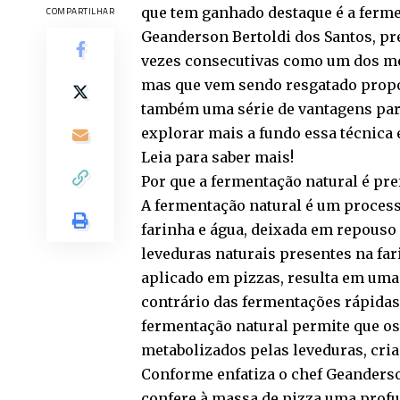
que tem ganhado destaque é a ferm
COMPARTILHAR
Geanderson Bertoldi dos Santos, pre
vezes consecutivas como um dos mel
mas que vem sendo resgatado prop
também uma série de vantagens para
explorar mais a fundo essa técnica 
Leia para saber mais!
Por que a fermentação natural é pre
A fermentação natural é um process
farinha e água, deixada em repouso
leveduras naturais presentes na fa
aplicado em pizzas, resulta em uma m
contrário das fermentações rápidas
fermentação natural permite que o
metabolizados pelas leveduras, cr
Conforme enfatiza o chef Geanderso
confere à massa de pizza uma profu