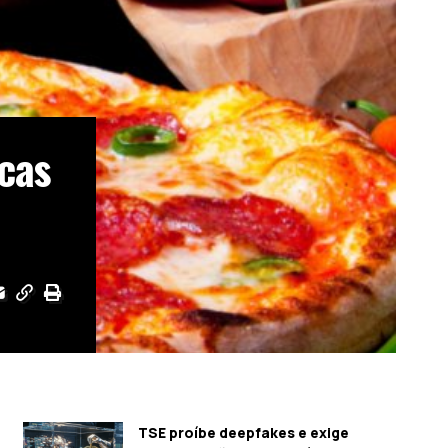
icas
TSE proíbe deepfakes e exige