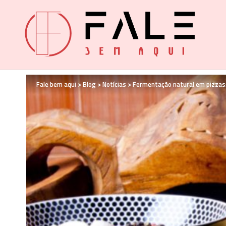
Fale bem aqui
>
Blog
>
Notícias
>
Fermentação natural em pizzas: