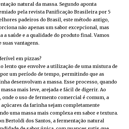
entação natural da massa. Segundo aponta
miado pela revista Panificação Brasileira por 5
hores padeiros do Brasil, este método antigo,
orciona não apenas um sabor excepcional, mas
 a saúde e a qualidade do produto final. Vamos
e suas vantagens.
ferível em pizzas?
o lento que envolve a utilização de uma mistura de
 por um período de tempo, permitindo que as
rinha desenvolvam a massa. Esse processo, quando
assa mais leve, arejada e fácil de digerir. Ao
, onde o uso de fermento comercial é comum, a
s açúcares da farinha sejam completamente
iando uma massa mais complexa em sabor e textura.
n Bertoldi dos Santos, a fermentação natural
ndidade de sabor única, com nuances sutis que