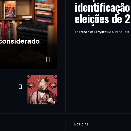
identificaçã
eleições de 
POR
DIEGO VELÁZQUEZ
10 MIN DE LEIT
 considerado
NOTÍCIAS